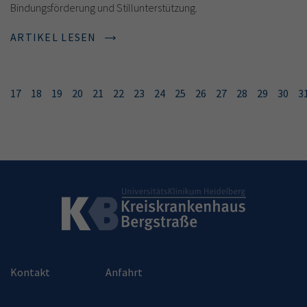
Bindungsförderung und Stillunterstützung.
ARTIKEL LESEN
6
17
18
19
20
21
22
23
24
25
26
27
28
29
30
3
Kontakt
Anfahrt