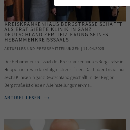
funktioniert.
Cookie-Informatio
Name
cookie_optin
KREISKRANKENHAUS BERGSTRASSE SCHAFFT A
Anbieter
TYPO3
Analytics & Performance
LS ERST SIEBTE KLINIK IN GANZ D
EUTSCHLAND ZERTIFIZIERUNG SEINES H
EBAMMENKREISSSAALS
Laufzeit
1 Monat
AKTUELLES UND PRESSEMITTEILUNGEN | 11.04.2025
Zweck
Enthält die gewählt
Der Hebammenkreißsaal des Kreiskrankenhauses Bergstraße in
Heppenheim wurde erfolgreich zertifiziert. Das haben bisher nur
sechs Kliniken in ganz Deutschland geschafft. In der Region
Bergstraße ist dies ein Alleinstellungsmerkmal.
ARTIKEL LESEN