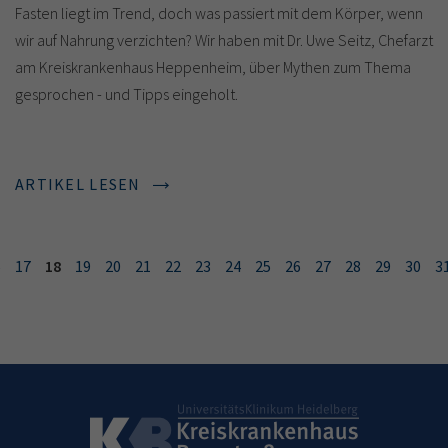
Fasten liegt im Trend, doch was passiert mit dem Körper, wenn
wir auf Nahrung verzichten? Wir haben mit Dr. Uwe Seitz, Chefarzt
am Kreiskrankenhaus Heppenheim, über Mythen zum Thema
gesprochen - und Tipps eingeholt.
ARTIKEL LESEN
6
17
18
19
20
21
22
23
24
25
26
27
28
29
30
3