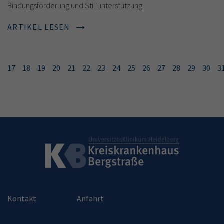
Bindungsförderung und Stillunterstützung.
ARTIKEL LESEN
6
17
18
19
20
21
22
23
24
25
26
27
28
29
30
3
Kontakt
Anfahrt