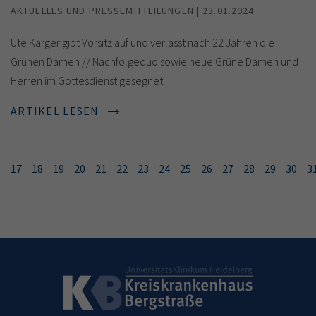
AKTUELLES UND PRESSEMITTEILUNGEN | 23.01.2024
Ute Karger gibt Vorsitz auf und verlässt nach 22 Jahren die
Grünen Damen // Nachfolgeduo sowie neue Grüne Damen und
Herren im Gottesdienst gesegnet
ARTIKEL LESEN
6
17
18
19
20
21
22
23
24
25
26
27
28
29
30
3