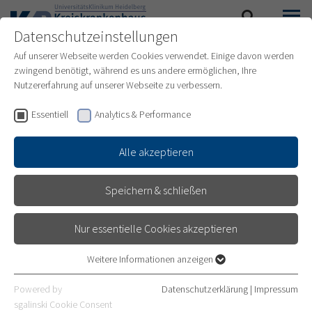
Datenschutzeinstellungen
SUCHE
MENÜ
Auf unserer Webseite werden Cookies verwendet. Einige davon werden
zwingend benötigt, während es uns andere ermöglichen, Ihre
PRESSEARCHIV
Nutzererfahrung auf unserer Webseite zu verbessern.
Essentiell
Analytics & Performance
Alle akzeptieren
Speichern & schließen
Nur essentielle Cookies akzeptieren
Weitere Informationen anzeigen
Essentiell
Essentielle Cookies werden für grundlegende Funktionen der
Powered by
Datenschutzerklärung
|
Impressum
Webseite benötigt. Dadurch ist gewährleistet, dass die Webseite
sgalinski Cookie Consent