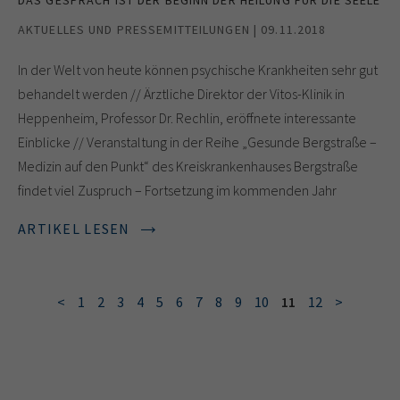
AKTUELLES UND PRESSEMITTEILUNGEN | 09.11.2018
In der Welt von heute können psychische Krankheiten sehr gut
behandelt werden // Ärztliche Direktor der Vitos-Klinik in
Heppenheim, Professor Dr. Rechlin, eröffnete interessante
Einblicke // Veranstaltung in der Reihe „Gesunde Bergstraße –
Medizin auf den Punkt“ des Kreiskrankenhauses Bergstraße
findet viel Zuspruch – Fortsetzung im kommenden Jahr
ARTIKEL LESEN
<
1
2
3
4
5
6
7
8
9
10
11
12
>