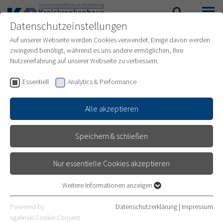
Datenschutzeinstellungen
SUCHE
MENÜ
Auf unserer Webseite werden Cookies verwendet. Einige davon werden
zwingend benötigt, während es uns andere ermöglichen, Ihre
PRESSEARCHIV
Nutzererfahrung auf unserer Webseite zu verbessern.
Essentiell
Analytics & Performance
Alle akzeptieren
Speichern & schließen
Nur essentielle Cookies akzeptieren
Weitere Informationen anzeigen
Essentiell
Essentielle Cookies werden für grundlegende Funktionen der
Powered by
Datenschutzerklärung
|
Impressum
Webseite benötigt. Dadurch ist gewährleistet, dass die Webseite
sgalinski Cookie Consent