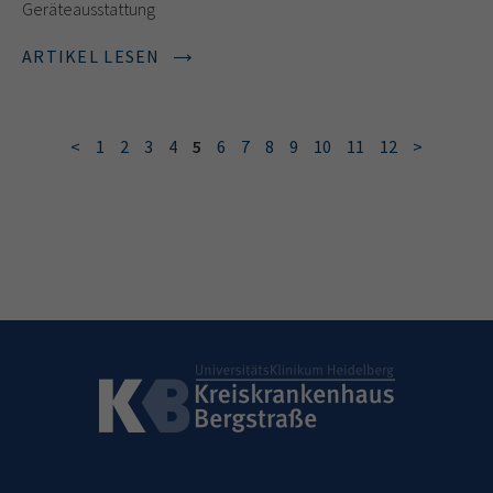
Geräteausstattung
ARTIKEL LESEN
<
1
2
3
4
5
6
7
8
9
10
11
12
>