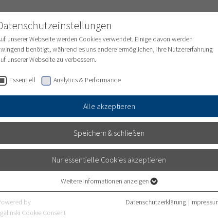
Datenschutzeinstellungen
Auf unserer Webseite werden Cookies verwendet. Einige davon werden
wingend benötigt, während es uns andere ermöglichen, Ihre Nutzererfahrung
uf unserer Webseite zu verbessern.
ungen
Medizinische Abteilungen
Pflege
Essentiell
Analytics & Performance
Alle akzeptieren
ÄRUNG ZUR BARRIEREFRE
Speichern & schließen
Nur essentielle Cookies akzeptieren
UNIVERSITÄTSKLINIKUM HEIDELBERG
Weitere Informationen anzeigen
Essentiell
h, seine Webseite in Einklang mit § 10 Absatz 1 des Landesb
Essentielle Cookies werden für grundlegende Funktionen der Webseite
Powered by
Datenschutzerklärung
|
Impressu
benötigt. Dadurch ist gewährleistet, dass die Webseite einwandfrei
galinski Cookie Consent