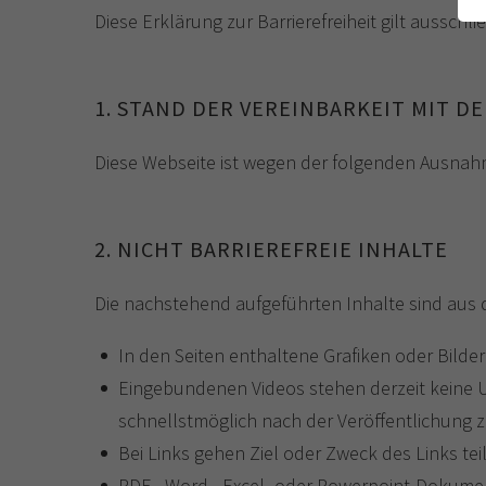
Diese Erklärung zur Barrierefreiheit gilt ausschli
1. STAND DER VEREINBARKEIT MIT 
Diese Webseite ist wegen der folgenden Ausnahme
2. NICHT BARRIEREFREIE INHALTE
Die nachstehend aufgeführten Inhalte sind aus d
In den Seiten enthaltene Grafiken oder Bilde
Eingebundenen Videos stehen derzeit keine Unt
schnellstmöglich nach der Veröffentlichung 
Bei Links gehen Ziel oder Zweck des Links tei
PDF-, Word-, Excel-​ oder Powerpoint-​Dokume