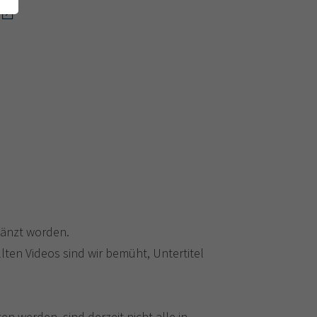
gänzt worden.
lten Videos sind wir bemüht, Untertitel
 werden, sind derzeit nicht alle in