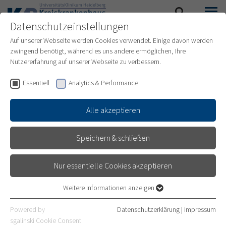
Datenschutzeinstellungen
SUCHE
MENÜ
Auf unserer Webseite werden Cookies verwendet. Einige davon werden
zwingend benötigt, während es uns andere ermöglichen, Ihre
PRESSE UND
Nutzererfahrung auf unserer Webseite zu verbessern.
VERANSTALTUNGEN
Essentiell
Analytics & Performance
Alle akzeptieren
Sie haben Fragen zum Kreiskrankenhaus Bergstraße
Speichern & schließen
oder benötigen Bildmaterial?
Nur essentielle Cookies akzeptieren
Gerne unterstützen wir Sie bei Ihrer Recherche.
Weitere Informationen anzeigen
Essentiell
Essentielle Cookies werden für grundlegende Funktionen der
Powered by
Datenschutzerklärung
|
Impressum
Webseite benötigt. Dadurch ist gewährleistet, dass die Webseite
sgalinski Cookie Consent