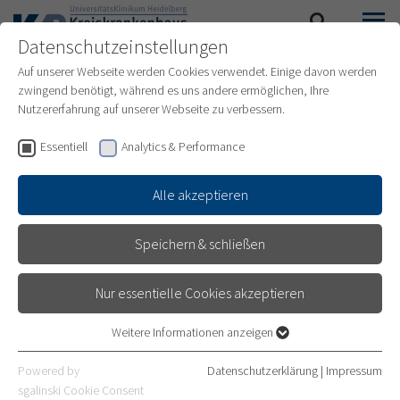
Datenschutzeinstellungen
SUCHE
MENÜ
Auf unserer Webseite werden Cookies verwendet. Einige davon werden
zwingend benötigt, während es uns andere ermöglichen, Ihre
WEITERBILDUNG
Nutzererfahrung auf unserer Webseite zu verbessern.
ASSISTENZÄRZTE
Essentiell
Analytics & Performance
Unsere Klinik bietet die Weiterbildungsmöglichkeiten zum
Alle akzeptieren
Internisten an sowie Fortbildungen zu den Themen
Reanimation, Gastroskopie und Kapselendoskopie. Zudem
Speichern & schließen
bestehen Weiterbildungsmöglichkeiten zum Facharzt für
Allgemeinmedizin, Anästhesiologie, bei Wunsch mit der Zusatz-
Nur essentielle Cookies akzeptieren
Weiterbildung Intensivmedizin sowie ein spezielles Angebot für
den Bereich Kardiologie.
Weitere Informationen anzeigen
Essentiell
Essentielle Cookies werden für grundlegende Funktionen der
Powered by
Datenschutzerklärung
|
Impressum
Webseite benötigt. Dadurch ist gewährleistet, dass die Webseite
sgalinski Cookie Consent