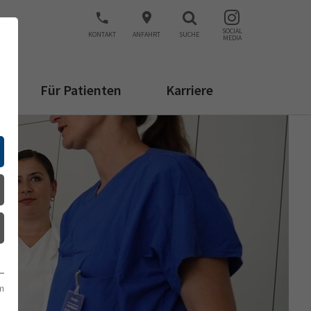
SOCIAL
KONTAKT
ANFAHRT
SUCHE
MEDIA
Für Patienten
Karriere
m