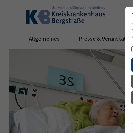
z
a
Allgemeines
Presse & Veranstalt
s