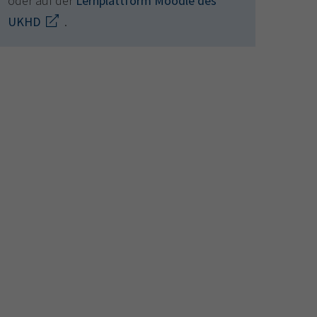
oder auf der
Lernplattform Moodle des
UKHD
.