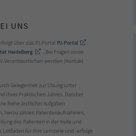
EI UNS
rfolgt über das PJ-Portal
PJ-Portal
ität Heidelberg
. Bei Fragen vorab
 PJ-Verantwortlichen wenden (Kontakt
durch Gelegenheit zur Übung unter
nd Ihres Praktischen Jahres. Darüber
ine Reihe ärztlicher Aufgaben
n, hierzu zählen Patientenaufnahmen,
llung des Patienten in der Visite und
 Leitfaden für Ihre Lernziele und -erfolge