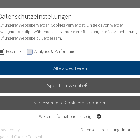
Datenschutzeinstellungen
Auf unserer Webseite werden Cookies verwendet. Einige davon werden
wingend benötigt, während es uns andere ermöglichen, Ihre Nutzererfahrung
uf unserer Webseite zu verbessern.
ungen
Medizinische Abteilungen
Pflege
Essentiell
Analytics & Performance
Alle akzeptieren
Speichern & schließen
Nur essentielle Cookies akzeptieren
Weitere Informationen anzeigen
Essentiell
Essentielle Cookies werden für grundlegende Funktionen der Webseite
Powered by
Datenschutzerklärung
|
Impressu
benötigt. Dadurch ist gewährleistet, dass die Webseite einwandfrei
galinski Cookie Consent