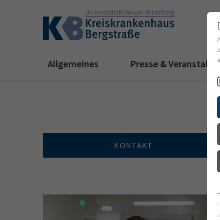
z
a
Allgemeines
Presse & Veranstalt
KONTAKT
s