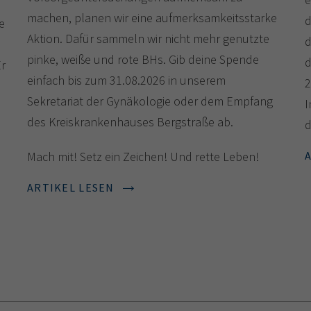
machen, planen wir eine aufmerksamkeitsstarke
d
e
Aktion. Dafür sammeln wir nicht mehr genutzte
d
pinke, weiße und rote BHs. Gib deine Spende
d
r
einfach bis zum 31.08.2026 in unserem
2
Sekretariat der Gynäkologie oder dem Empfang
I
des Kreiskrankenhauses Bergstraße ab.
d
Mach mit! Setz ein Zeichen! Und rette Leben!
ARTIKEL LESEN