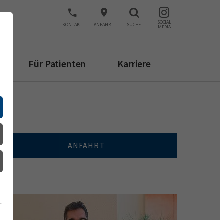
SOCIAL
KONTAKT
ANFAHRT
SUCHE
MEDIA
Für Patienten
Karriere
ANFAHRT
m