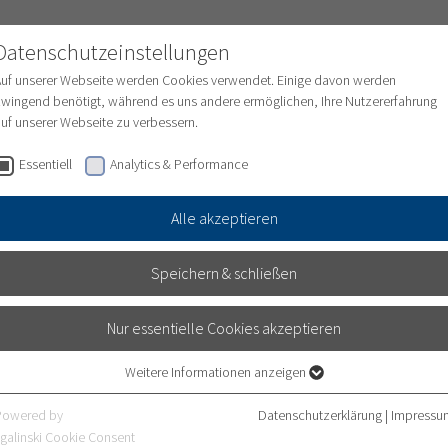
Datenschutzeinstellungen
Auf unserer Webseite werden Cookies verwendet. Einige davon werden
wingend benötigt, während es uns andere ermöglichen, Ihre Nutzererfahrung
uf unserer Webseite zu verbessern.
ungen
Medizinische Abteilungen
Pflege
Essentiell
Analytics & Performance
Alle akzeptieren
Speichern & schließen
DIREKT BEWERBEN
Nur essentielle Cookies akzeptieren
Weitere Informationen anzeigen
Essentiell
Essentielle Cookies werden für grundlegende Funktionen der Webseite
Powered by
Datenschutzerklärung
|
Impressu
benötigt. Dadurch ist gewährleistet, dass die Webseite einwandfrei
galinski Cookie Consent