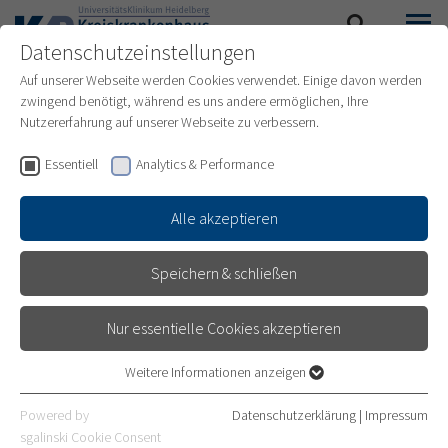
Datenschutzeinstellungen
SUCHE
MENÜ
Auf unserer Webseite werden Cookies verwendet. Einige davon werden
zwingend benötigt, während es uns andere ermöglichen, Ihre
Nutzererfahrung auf unserer Webseite zu verbessern.
Essentiell
Analytics & Performance
Alle akzeptieren
Speichern & schließen
Nur essentielle Cookies akzeptieren
STATIONÄRE BEHANDLUNG
Weitere Informationen anzeigen
Essentiell
Essentielle Cookies werden für grundlegende Funktionen der
Powered by
Datenschutzerklärung
|
Impressum
Unter den einzelnen Punkten können Sie sich über den
Webseite benötigt. Dadurch ist gewährleistet, dass die Webseite
sgalinski Cookie Consent
stationären Aufenthalt am Kreiskrankenhaus Bergstraße