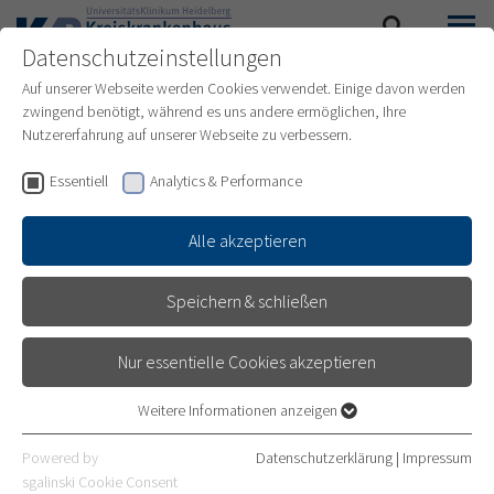
Datenschutzeinstellungen
SUCHE
MENÜ
Auf unserer Webseite werden Cookies verwendet. Einige davon werden
zwingend benötigt, während es uns andere ermöglichen, Ihre
Nutzererfahrung auf unserer Webseite zu verbessern.
GEBURTSHILFE UND GYNÄKOLOGIE
Essentiell
Analytics & Performance
Alle akzeptieren
GEBURTSHILFE &
Speichern & schließen
GYNÄKOLOGIE
Nur essentielle Cookies akzeptieren
In unserer Frauenklinik bieten wir vielseitige Beratungen und
Weitere Informationen anzeigen
Behandlungen in allen Bereichen der auf Frauen
Essentiell
spezialisierten Medizin an.
Essentielle Cookies werden für grundlegende Funktionen der
Powered by
Datenschutzerklärung
|
Impressum
Webseite benötigt. Dadurch ist gewährleistet, dass die Webseite
sgalinski Cookie Consent