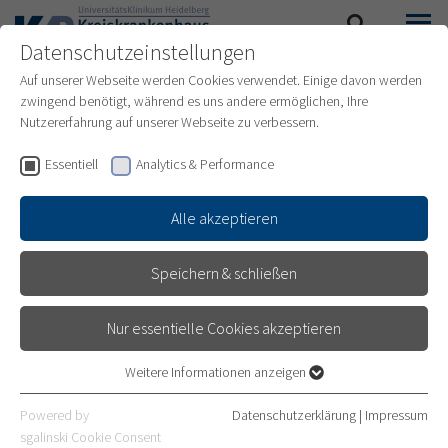
Datenschutzeinstellungen
SUCHE
MENÜ
Auf unserer Webseite werden Cookies verwendet. Einige davon werden
zwingend benötigt, während es uns andere ermöglichen, Ihre
Nutzererfahrung auf unserer Webseite zu verbessern.
Essentiell
Analytics & Performance
Alle akzeptieren
Speichern & schließen
Nur essentielle Cookies akzeptieren
Weitere Informationen anzeigen
Essentiell
Essentielle Cookies werden für grundlegende Funktionen der
Powered by
Datenschutzerklärung
|
Impressum
ORTHOPÄDIE / UNFALLCHIRURGIE /
Webseite benötigt. Dadurch ist gewährleistet, dass die Webseite
sgalinski Cookie Consent