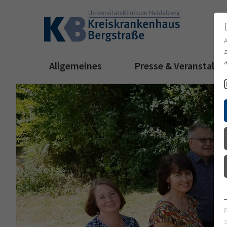
z
a
Allgemeines
Presse & Veranstalt
s