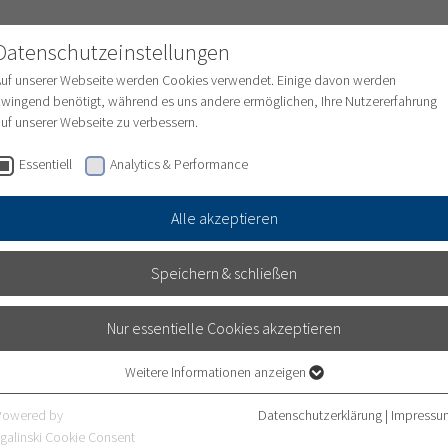
Datenschutzeinstellungen
Auf unserer Webseite werden Cookies verwendet. Einige davon werden
wingend benötigt, während es uns andere ermöglichen, Ihre Nutzererfahrung
uf unserer Webseite zu verbessern.
ungen
Medizinische Abteilungen
Pflege
Essentiell
Analytics & Performance
Alle akzeptieren
Speichern & schließen
Nur essentielle Cookies akzeptieren
Weitere Informationen anzeigen
Essentiell
Essentielle Cookies werden für grundlegende Funktionen der Webseite
Powered by
Datenschutzerklärung
|
Impressu
benötigt. Dadurch ist gewährleistet, dass die Webseite einwandfrei
galinski Cookie Consent