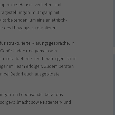
uppen des Hauses vertreten sind.
n Fragestellungen im Umgang mit
itarbeitenden, um eine an ethisch-
r des Umgangs zu etablieren.
r strukturierte Klärungsgespräche, in
Gehör finden und gemeinsam
in individuellen Einzelberatungen, kann
ngen im Team erfolgen. Zudem beraten
eln bei Bedarf auch ausgebildete
ungen am Lebensende, berät das
rsorgevollmacht sowie Patienten- und