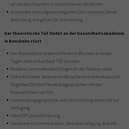
an mit den Patienten in verschiedenen Bereichen
praxisnahe Lernaufgaben begleiten Dich während Deiner
Ausbildung und geben Dir Orientierung
Der theoretische Teil findet an der Gesundheitsakademie
in Bensheim statt
Der theoretische Unterricht findet in Blöcken an festen
Tagen statt und umfasst 750 Stunden
Moderne Lernmethoden bringen Dir die Theorie näher
Deine Kursleiter absolvieren Besuche im Krankenhaus und
begleiten Dich bei Feedbackgesprächen mit den
Praxisanleitern vor Ort
Lernberatungsgespräche und Lerncoaching stehen Dir zur
Verfügung
FaberiS® Sprachförderung
Seminare in Kommunikation, Stressbewältigung, Bobath-