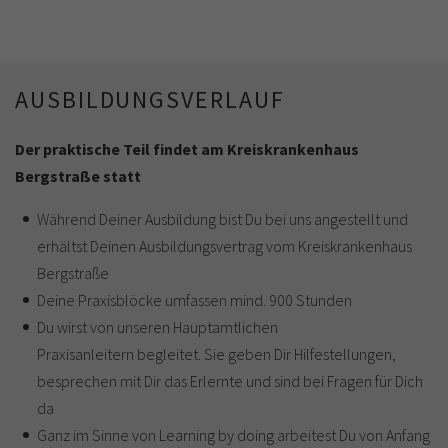
AUSBILDUNGSVERLAUF
Der praktische Teil findet am Kreiskrankenhaus
Bergstraße statt
Während Deiner Ausbildung bist Du bei uns angestellt und
erhältst Deinen Ausbildungsvertrag vom Kreiskrankenhaus
Bergstraße
Deine Praxisblöcke umfassen mind. 900 Stunden
Du wirst von unseren Hauptamtlichen
Praxisanleitern begleitet. Sie geben Dir Hilfestellungen,
besprechen mit Dir das Erlernte und sind bei Fragen für Dich
da
Ganz im Sinne von Learning by doing arbeitest Du von Anfang