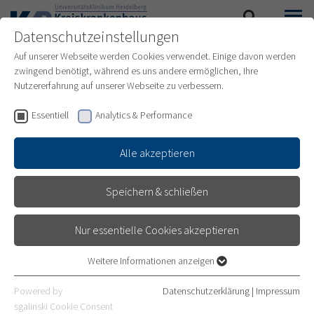
Datenschutzeinstellungen
SUCHE
MENÜ
Auf unserer Webseite werden Cookies verwendet. Einige davon werden
zwingend benötigt, während es uns andere ermöglichen, Ihre
Nutzererfahrung auf unserer Webseite zu verbessern.
Essentiell
Analytics & Performance
Alle akzeptieren
Speichern & schließen
Nur essentielle Cookies akzeptieren
AUSBILDUNG ZUR
Weitere Informationen anzeigen
Essentiell
KRANKENPFLEGEHILFE
Essentielle Cookies werden für grundlegende Funktionen der
Powered by
Datenschutzerklärung
|
Impressum
Webseite benötigt. Dadurch ist gewährleistet, dass die Webseite
sgalinski Cookie Consent