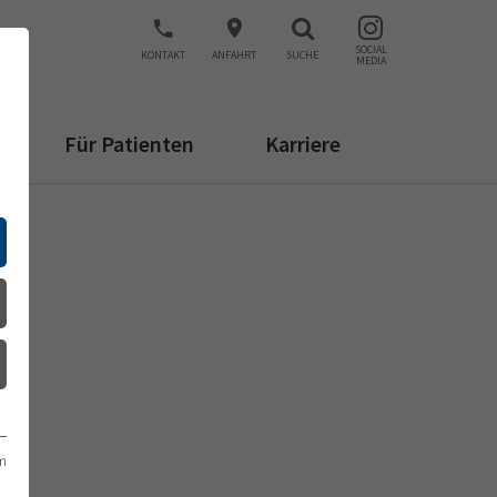
SOCIAL
KONTAKT
ANFAHRT
SUCHE
MEDIA
Für Patienten
Karriere
m