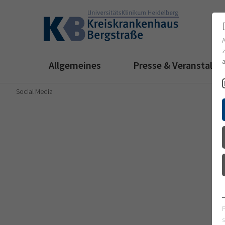
z
a
Allgemeines
Presse & Veranstalt
Social Media
s