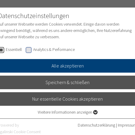
Datenschutzeinstellungen
Auf unserer Webseite werden Cookies verwendet. Einige davon werden
wingend benötigt, während es uns andere ermöglichen, Ihre Nutzererfahrung
uf unserer Webseite zu verbessern.
ungen
Medizinische Abteilungen
Pflege
Essentiell
Analytics & Performance
Alle akzeptieren
Speichern & schließen
Nur essentielle Cookies akzeptieren
Weitere Informationen anzeigen
Essentiell
Essentielle Cookies werden für grundlegende Funktionen der Webseite
Powered by
Datenschutzerklärung
|
Impressu
benötigt. Dadurch ist gewährleistet, dass die Webseite einwandfrei
galinski Cookie Consent