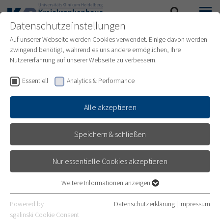
Datenschutzeinstellungen
SUCHE
MENÜ
Auf unserer Webseite werden Cookies verwendet. Einige davon werden
zwingend benötigt, während es uns andere ermöglichen, Ihre
Nutzererfahrung auf unserer Webseite zu verbessern.
Essentiell
Analytics & Performance
Alle akzeptieren
Speichern & schließen
© Markus Bachmann, Stuttgart
Nur essentielle Cookies akzeptieren
Weitere Informationen anzeigen
UNSER
Essentiell
Essentielle Cookies werden für grundlegende Funktionen der
Powered by
Datenschutzerklärung
|
Impressum
WAHLLEISTUNGSANGEBOT
Webseite benötigt. Dadurch ist gewährleistet, dass die Webseite
sgalinski Cookie Consent