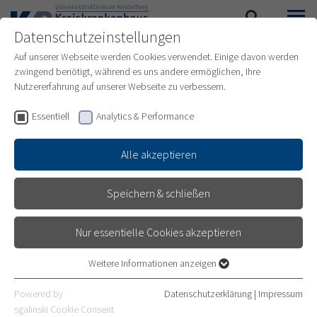
Datenschutzeinstellungen
SUCHE
MENÜ
Auf unserer Webseite werden Cookies verwendet. Einige davon werden
zwingend benötigt, während es uns andere ermöglichen, Ihre
Nutzererfahrung auf unserer Webseite zu verbessern.
Essentiell
Analytics & Performance
Alle akzeptieren
Speichern & schließen
Nur essentielle Cookies akzeptieren
Weitere Informationen anzeigen
Essentiell
Essentielle Cookies werden für grundlegende Funktionen der
Powered by
Datenschutzerklärung
|
Impressum
BRUSTZENTRUM BERGSTRASSE
Webseite benötigt. Dadurch ist gewährleistet, dass die Webseite
sgalinski Cookie Consent