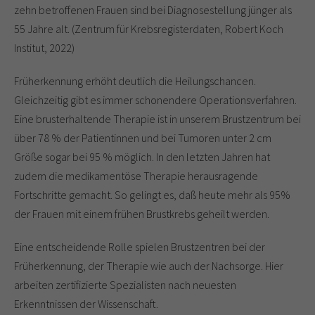
zehn betroﬀenen Frauen sind bei Diagnose­stellung jünger als
55 Jahre alt. (Zentrum für Krebsregisterdaten, Robert Koch
Institut, 2022)
Früherkennung erhöht deutlich die Heilungschancen.
Gleichzeitig gibt es immer schonendere Operationsverfahren.
Eine brusterhaltende Therapie ist in unserem Brustzentrum bei
über 78 % der Patientinnen und bei Tumoren unter 2 cm
Größe sogar bei 95 % möglich. In den letzten Jahren hat
zudem die medikamentöse Therapie herausragende
Fortschritte gemacht. So gelingt es, daß heute mehr als 95%
der Frauen mit einem frühen Brustkrebs geheilt werden.
Eine entscheidende Rolle spielen Brustzentren bei der
Früherkennung, der Therapie wie auch der Nachsorge. Hier
arbeiten zertifizierte Spezialisten nach neuesten
Erkenntnissen der Wissenschaft.