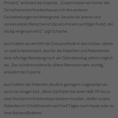
Prozent,“ erläutert der Experte. „Zudem haben wir immer die
Sicherheit eines Krankenhauses mit den anderen
Fachabteilungen im Hintergrund. Gerade bei älteren und
vorerkrankten Menschen ist das ein immens wichtiger Punkt, der
häufig vergessen wird,“ sagt Schache.
Auch hätten sie am KKH die Endoprothetik in den letzten Jahren
so weit fortentwickelt, dass für die Patienten und Patientinnen
eine sofortige Belastung noch am Operationstag selbst möglich
sei. „Das ist insbesondere für ältere Menschen sehr wichtig,“
erläutert der Experte.
Auch hätten die Patienten deutlich geringere Liegezeiten als
noch vor einiger Zeit. „Wenn Sie früher bei einer Hüft-OP bis zu
zwei Wochen im Krankenhaus bleiben mussten, dürfen unsere
Patienten im Schnitt bereits nach fünf Tagen nach Hause oder zu
ihrer Rehamaßnahme.“