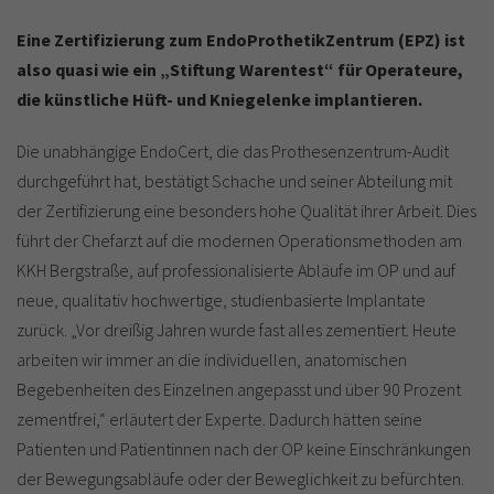
Eine Zertifizierung zum EndoProthetikZentrum (EPZ) ist
also quasi wie ein „Stiftung Warentest“ für Operateure,
die künstliche Hüft- und Kniegelenke implantieren.
Die unabhängige EndoCert, die das Prothesenzentrum-Audit
durchgeführt hat, bestätigt Schache und seiner Abteilung mit
der Zertifizierung eine besonders hohe Qualität ihrer Arbeit. Dies
führt der Chefarzt auf die modernen Operationsmethoden am
KKH Bergstraße, auf professionalisierte Abläufe im OP und auf
neue, qualitativ hochwertige, studienbasierte Implantate
zurück. „Vor dreißig Jahren wurde fast alles zementiert. Heute
arbeiten wir immer an die individuellen, anatomischen
Begebenheiten des Einzelnen angepasst und über 90 Prozent
zementfrei,“ erläutert der Experte. Dadurch hätten seine
Patienten und Patientinnen nach der OP keine Einschränkungen
der Bewegungsabläufe oder der Beweglichkeit zu befürchten.