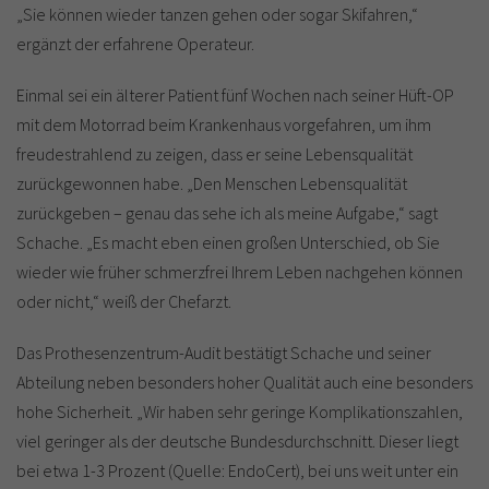
„Sie können wieder tanzen gehen oder sogar Skifahren,“
ergänzt der erfahrene Operateur.
Einmal sei ein älterer Patient fünf Wochen nach seiner Hüft-OP
mit dem Motorrad beim Krankenhaus vorgefahren, um ihm
freudestrahlend zu zeigen, dass er seine Lebensqualität
zurückgewonnen habe. „Den Menschen Lebensqualität
zurückgeben – genau das sehe ich als meine Aufgabe,“ sagt
Schache. „Es macht eben einen großen Unterschied, ob Sie
wieder wie früher schmerzfrei Ihrem Leben nachgehen können
oder nicht,“ weiß der Chefarzt.
Das Prothesenzentrum-Audit bestätigt Schache und seiner
Abteilung neben besonders hoher Qualität auch eine besonders
hohe Sicherheit. „Wir haben sehr geringe Komplikationszahlen,
viel geringer als der deutsche Bundesdurchschnitt. Dieser liegt
bei etwa 1-3 Prozent (Quelle: EndoCert), bei uns weit unter ein