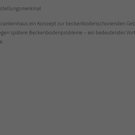
instellungsmerkmal
reiskrankenhaus ein Konzept zur beckenbodenschonenden Gebu
gegen spätere Beckenbodenprobleme – ein bedeutender Vorteil
e.