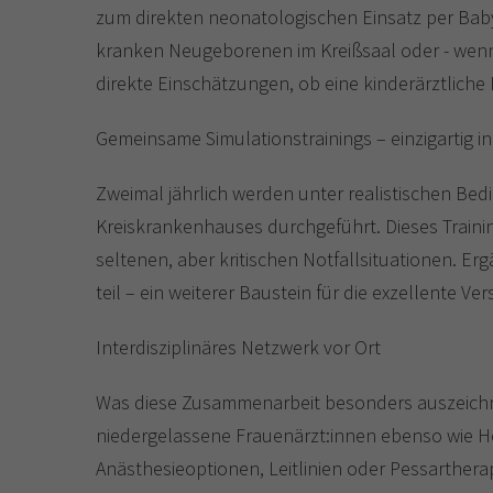
zum direkten neonatologischen Einsatz per Baby
kranken Neugeborenen im Kreißsaal oder - wenn 
direkte Einschätzungen, ob eine kinderärztliche
Gemeinsame Simulationstrainings – einzigartig i
Zweimal jährlich werden unter realistischen B
Kreiskrankenhauses durchgeführt. Dieses Training
seltenen, aber kritischen Notfallsituationen.
teil – ein weiterer Baustein für die exzellente Ve
Interdisziplinäres Netzwerk vor Ort
Was diese Zusammenarbeit besonders auszeichne
niedergelassene Frauenärzt:innen ebenso wie He
Anästhesieoptionen, Leitlinien oder Pessarthera