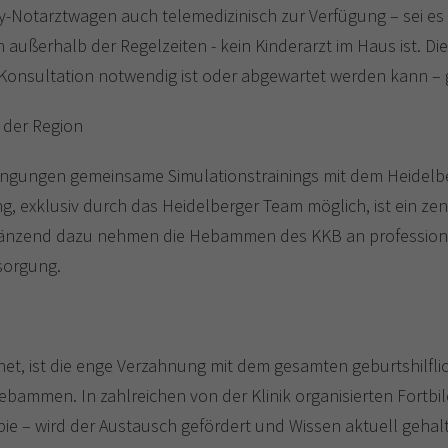
-Notarztwagen auch telemedizinisch zur Verfügung – sei es 
außerhalb der Regelzeiten - kein Kinderarzt im Haus ist. Di
 Konsultation notwendig ist oder abgewartet werden kann – 
n der Region
edingungen gemeinsame Simulationstrainings mit dem Heidel
, exklusiv durch das Heidelberger Team möglich, ist ein zen
 Ergänzend dazu nehmen die Hebammen des KKB an profession
rsorgung.
t, ist die enge Verzahnung mit dem gesamten geburtshilfli
bammen. In zahlreichen von der Klinik organisierten Fortbi
pie – wird der Austausch gefördert und Wissen aktuell gehal