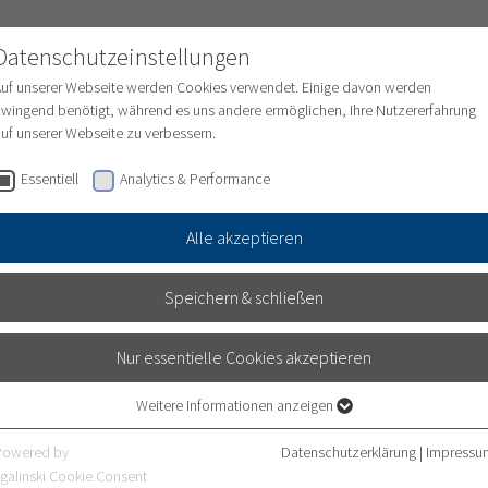
Datenschutzeinstellungen
Auf unserer Webseite werden Cookies verwendet. Einige davon werden
wingend benötigt, während es uns andere ermöglichen, Ihre Nutzererfahrung
uf unserer Webseite zu verbessern.
ungen
Medizinische Abteilungen
Pflege
Essentiell
Analytics & Performance
Alle akzeptieren
RGUNG FÜR NEUGEBORENE
Speichern & schließen
 DER KOOPERATION ZWIS
Nur essentielle Cookies akzeptieren
KUM HEIDELBERG UND DE
Weitere Informationen anzeigen
Essentiell
 IN HEPPENHEIM PROFIT
Essentielle Cookies werden für grundlegende Funktionen der Webseite
Powered by
Datenschutzerklärung
|
Impressu
benötigt. Dadurch ist gewährleistet, dass die Webseite einwandfrei
galinski Cookie Consent