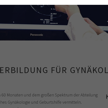
funktioniert.
Cookie-Informationen anzeigen
Name
cookie_optin
Anbieter
TYPO3
Analytics & Performance
Laufzeit
1 Monat
Zweck
Enthält die gewählten Tracking-Optin-Einstellungen
ERBILDUNG FÜR GYNÄKO
on 60 Monaten und dem großen Spektrum der Abteilung
ches Gynäkologie und Geburtshilfe vermitteln.