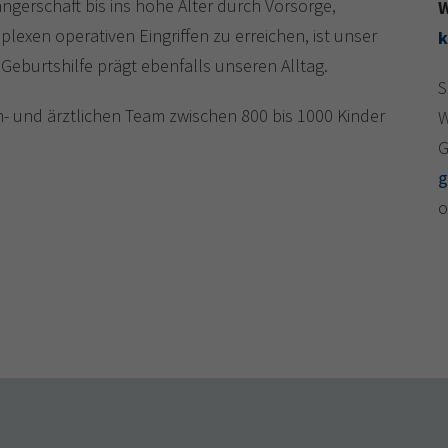
gerschaft bis ins hohe Alter durch Vorsorge,
W
exen operativen Eingriffen zu erreichen, ist unser
k
Geburtshilfe prägt ebenfalls unseren Alltag.
S
und ärztlichen Team zwischen 800 bis 1000 Kinder
W
G
g
o