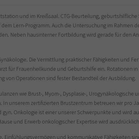
ttstation und im Kreißsaal. CTG-Beurteilung, geburtshilfli
f dem Lern-Programm. Auch die Untersuchung im Rahmen der
erden. Neben hausinterner Fortbildung wird gerade für den An
ynäkologie. Die Vermittlung praktischer Fähigkeiten und Fer
rzt für Frauenheilkunde und Geburtshilfe ein. Rotationen i
ng von Operationen sind fester Bestandteil der Ausbildung.
mbulanzen wie Brust-, Myom-, Dysplasie-, Urogynäkologische
 In unserem zertifizierten Brustzentrum betreuen wir pro Ja
gyn. Onkologie ist einer unserer Schwerpunkte und wird a
Hause und Erwerb onkologischer Expertise wird ausdrücklich
e. Einfühlungsvermögen und kommunikative Fähigkeiten sind u