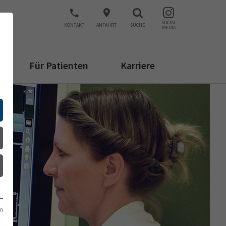
SOCIAL
KONTAKT
ANFAHRT
SUCHE
MEDIA
Für Patienten
Karriere
m