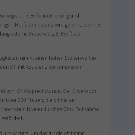
che Sonographie, Befunderhebung und
 gyn. Notfallambulanz wird gelehrt, denn es
fang externe Kurse wie z.B. Kreißsaal-
tigkeiten nimmt einen hohen Stellenwert in
n den OP mit Assistenz bei komplexen
 und gyn. Onkosprechstunde. Der Erwerb von
hr über 200 Frauen, die primär an
uf höchstem Niveau durchgeführt. Teilnahme
 gefördert.
ns wichtig, um das für die oft intime