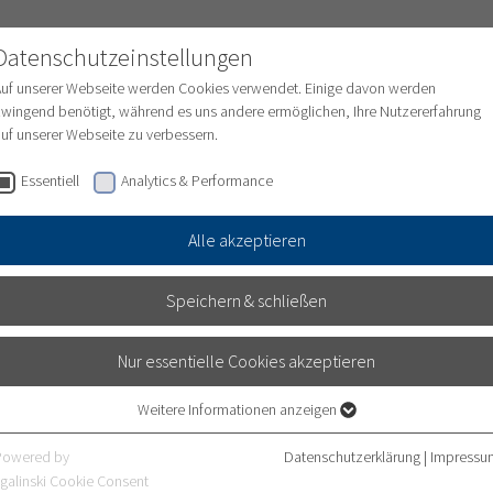
Datenschutzeinstellungen
Auf unserer Webseite werden Cookies verwendet. Einige davon werden
wingend benötigt, während es uns andere ermöglichen, Ihre Nutzererfahrung
uf unserer Webseite zu verbessern.
ungen
Medizinische Abteilungen
Pflege
Essentiell
Analytics & Performance
Alle akzeptieren
Speichern & schließen
Nur essentielle Cookies akzeptieren
Weitere Informationen anzeigen
Essentiell
Essentielle Cookies werden für grundlegende Funktionen der Webseite
Powered by
Datenschutzerklärung
|
Impressu
benötigt. Dadurch ist gewährleistet, dass die Webseite einwandfrei
galinski Cookie Consent