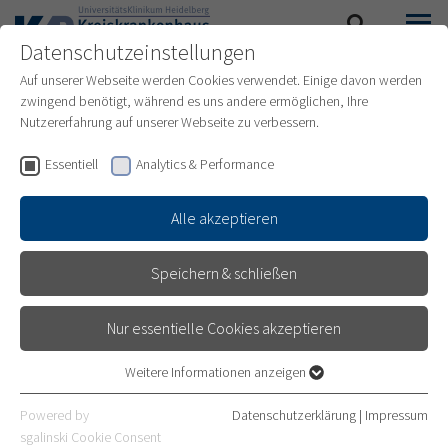
Datenschutzeinstellungen
SUCHE
MENÜ
Auf unserer Webseite werden Cookies verwendet. Einige davon werden
zwingend benötigt, während es uns andere ermöglichen, Ihre
Nutzererfahrung auf unserer Webseite zu verbessern.
Essentiell
Analytics & Performance
Alle akzeptieren
Speichern & schließen
Nur essentielle Cookies akzeptieren
Weitere Informationen anzeigen
Essentiell
Essentielle Cookies werden für grundlegende Funktionen der
Powered by
Datenschutzerklärung
|
Impressum
GEBURTSHILFE
Webseite benötigt. Dadurch ist gewährleistet, dass die Webseite
sgalinski Cookie Consent