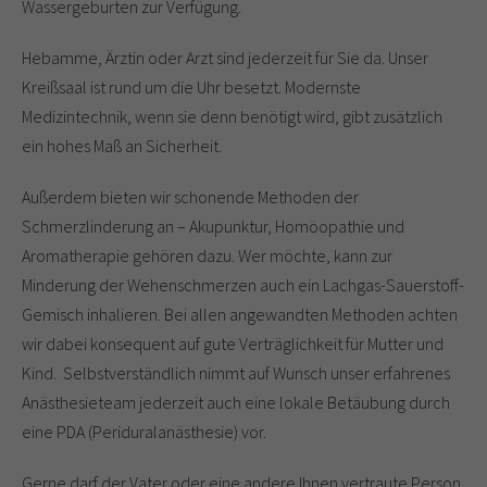
Wassergeburten zur Verfügung.
Hebamme, Ärztin oder Arzt sind jederzeit für Sie da. Unser
Kreißsaal ist rund um die Uhr besetzt. Modernste
Medizintechnik, wenn sie denn benötigt wird, gibt zusätzlich
ein hohes Maß an Sicherheit.
Außerdem bieten wir schonende Methoden der
Schmerzlinderung an – Akupunktur, Homöopathie und
Aromatherapie gehören dazu. Wer möchte, kann zur
Minderung der Wehenschmerzen auch ein Lachgas-Sauerstoff-
Gemisch inhalieren. Bei allen angewandten Methoden achten
wir dabei konsequent auf gute Verträglichkeit für Mutter und
Kind. Selbstverständlich nimmt auf Wunsch unser erfahrenes
Anästhesieteam jederzeit auch eine lokale Betäubung durch
eine PDA (Periduralanästhesie) vor.
Gerne darf der Vater oder eine andere Ihnen vertraute Person