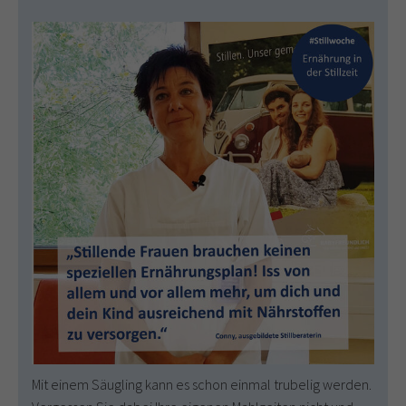
um.
Mit einem Säugling kann es schon einmal trubelig werden.
Ges