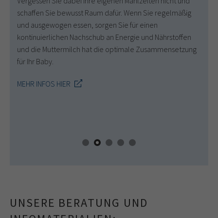
Vergessen Sie dabei Ihre eigenen Mahlzeiten nicht und
Deu
n.
schaffen Sie bewusst Raum dafür. Wenn Sie regelmäßig
Ges
und ausgewogen essen, sorgen Sie für einen
Sch
kontinuierlichen Nachschub an Energie und Nährstoffen
Mus
d
und die Muttermilch hat die optimale Zusammensetzung
aus
 die
für Ihr Baby.
Fam
ein
MEHR INFOS HIER
Öffe
MEH
UNSERE BERATUNG UND