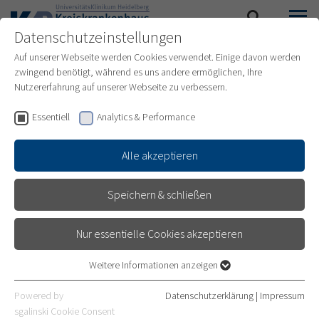
Datenschutzeinstellungen
SUCHE
MENÜ
Auf unserer Webseite werden Cookies verwendet. Einige davon werden
zwingend benötigt, während es uns andere ermöglichen, Ihre
Nutzererfahrung auf unserer Webseite zu verbessern.
Essentiell
Analytics & Performance
Alle akzeptieren
Speichern & schließen
Nur essentielle Cookies akzeptieren
Weitere Informationen anzeigen
Essentiell
Essentielle Cookies werden für grundlegende Funktionen der
Powered by
Datenschutzerklärung
|
Impressum
GEBURTSHILFE
Webseite benötigt. Dadurch ist gewährleistet, dass die Webseite
sgalinski Cookie Consent