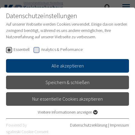
Datenschutzeinstellungen
SUCHE
MENÜ
Auf unserer Webseite werden Cookies verwendet. Einige davon werden
zwingend benötigt, während es uns andere ermöglichen, Ihre
WEITERBILDUNG
Nutzererfahrung auf unserer Webseite zu verbessern.
KARDIOLOGIE
Essentiell
Analytics & Performance
Alle akzeptieren
WEITERBILDUNGSVERANSTALTUNG
Speichern & schließen
EN
Nur essentielle Cookies akzeptieren
ECHO EXPLORER
Weitere Informationen anzeigen
Essentiell
Essentielle Cookies werden für grundlegende Funktionen der
Powered by
Datenschutzerklärung
|
Impressum
Webseite benötigt. Dadurch ist gewährleistet, dass die Webseite
BRAINSTORMING FÜR DIE
sgalinski Cookie Consent