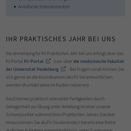
Anästhesie/Intensivmedizin
IHR PRAKTISCHES JAHR BEI UNS
Die Anmeldung für Ihr Praktisches Jahr bei uns erfolgt über das
PJ-Portal
PJ-Portal
bzw. über
die medizinische Fakultät
der Universität Heidelberg
. Bei Fragen vorab können Sie
sich gerne an die Koordinatorin des PJ-Verantwortlichen
wenden (Kontakt siehe im Kasten nebenan).
Das Erlernen praktisch relevanter Fertigkeiten durch
Gelegenheit zur Übung unter Anleitung ist einer unserer
Schwerpunkte während Ihres Praktischen Jahres. Darüber
hinaus können Sie als PJ-Studierende/r bereits eine Reihe
ärztlicher Aufgaben eigenständig bzw. unter Supervision