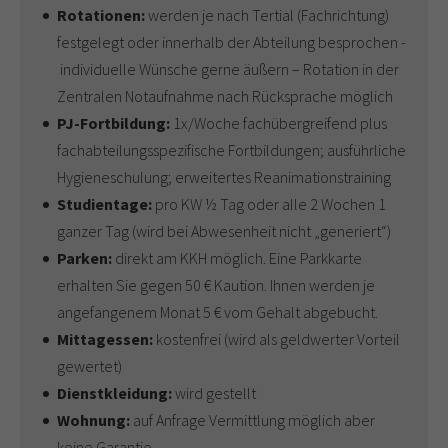
Rotationen:
werden je nach Tertial (Fachrichtung)
festgelegt oder innerhalb der Abteilung besprochen -
individuelle Wünsche gerne äußern – Rotation in der
Zentralen Notaufnahme nach Rücksprache möglich
PJ-Fortbildung:
1x/Woche fachübergreifend plus
fachabteilungsspezifische Fortbildungen; ausführliche
Hygieneschulung; erweitertes Reanimationstraining
Studientage:
pro KW ½ Tag oder alle 2 Wochen 1
ganzer Tag (wird bei Abwesenheit nicht „generiert“)
Parken:
direkt am KKH möglich. Eine Parkkarte
erhalten Sie gegen 50 € Kaution. Ihnen werden je
angefangenem Monat 5 € vom Gehalt abgebucht.
Mittagessen:
kostenfrei (wird als geldwerter Vorteil
gewertet)
Dienstkleidung:
wird gestellt
Wohnung:
auf Anfrage Vermittlung möglich aber
keine Garantie