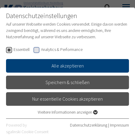
Datenschutzeinstellungen
SUCHE
MENÜ
Auf unserer Webseite werden Cookies verwendet. Einige davon werden
zwingend benötigt, während es uns andere ermöglichen, Ihre
Nutzererfahrung auf unserer Webseite zu verbessern.
Essentiell
Analytics & Performance
Alle akzeptieren
Speichern & schließen
Nur essentielle Cookies akzeptieren
Weitere Informationen anzeigen
Essentiell
Essentielle Cookies werden für grundlegende Funktionen der
PRAKTISCHES JAHR
Powered by
Datenschutzerklärung
|
Impressum
Webseite benötigt. Dadurch ist gewährleistet, dass die Webseite
sgalinski Cookie Consent