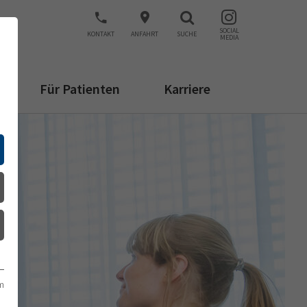
SOCIAL
KONTAKT
ANFAHRT
SUCHE
MEDIA
Für Patienten
Karriere
m