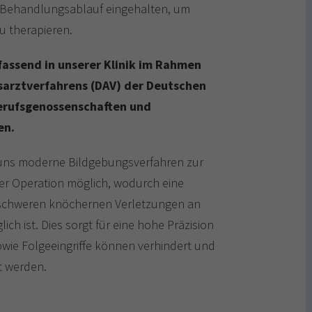
r Behandlungsablauf eingehalten, um
 therapieren.
fassend in unserer Klinik im Rahmen
arztverfahrens (DAV) der Deutschen
Berufsgenossenschaften und
en.
uns moderne Bildgebungsverfahren zur
er Operation möglich, wodurch eine
i schweren knöchernen Verletzungen an
h ist. Dies sorgt für eine hohe Präzision
owie Folgeeingriffe können verhindert und
t werden.