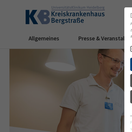
z
a
Allgemeines
Presse & Veranstalt
s