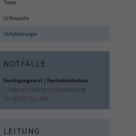
Team
Orthopädie
Unfallchirurgie
NOTFÄLLE
Durchgangsarzt / Zentralambulanz
7 Tagen pro Woche 24 Stunden lang
Tel. 06252 701 - 244
LEITUNG