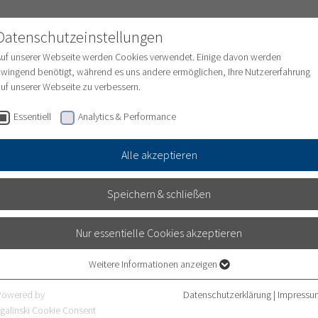
Datenschutzeinstellungen
Auf unserer Webseite werden Cookies verwendet. Einige davon werden
wingend benötigt, während es uns andere ermöglichen, Ihre Nutzererfahrung
uf unserer Webseite zu verbessern.
ungen
Medizinische Abteilungen
Pflege
Essentiell
Analytics & Performance
Alle akzeptieren
Speichern & schließen
Nur essentielle Cookies akzeptieren
Weitere Informationen anzeigen
Essentiell
Essentielle Cookies werden für grundlegende Funktionen der Webseite
Powered by
Datenschutzerklärung
|
Impressu
benötigt. Dadurch ist gewährleistet, dass die Webseite einwandfrei
galinski Cookie Consent