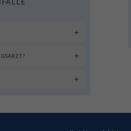
NFÄLLE
NGSARZT?