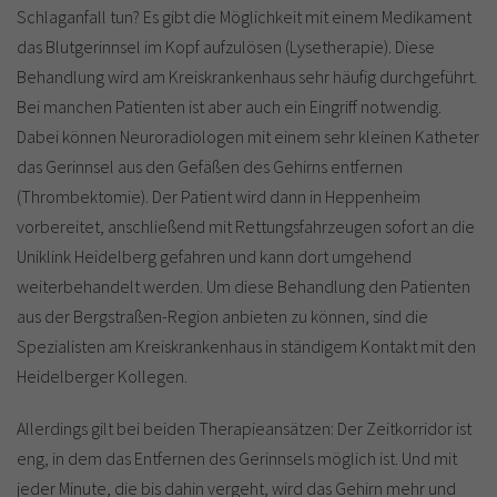
Schlaganfall tun? Es gibt die Möglichkeit mit einem Medikament
das Blutgerinnsel im Kopf aufzulösen (Lysetherapie). Diese
Behandlung wird am Kreiskrankenhaus sehr häufig durchgeführt.
Bei manchen Patienten ist aber auch ein Eingriff notwendig.
Dabei können Neuroradiologen mit einem sehr kleinen Katheter
das Gerinnsel aus den Gefäßen des Gehirns entfernen
(Thrombektomie). Der Patient wird dann in Heppenheim
vorbereitet, anschließend mit Rettungsfahrzeugen sofort an die
Uniklink Heidelberg gefahren und kann dort umgehend
weiterbehandelt werden. Um diese Behandlung den Patienten
aus der Bergstraßen-Region anbieten zu können, sind die
Spezialisten am Kreiskrankenhaus in ständigem Kontakt mit den
Heidelberger Kollegen.
Allerdings gilt bei beiden Therapieansätzen: Der Zeitkorridor ist
eng, in dem das Entfernen des Gerinnsels möglich ist. Und mit
jeder Minute, die bis dahin vergeht, wird das Gehirn mehr und