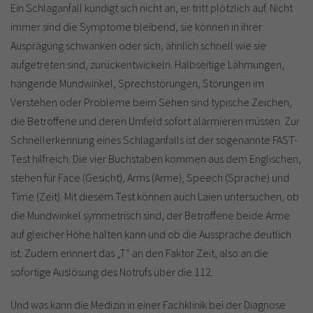
Ein Schlaganfall kündigt sich nicht an, er tritt plötzlich auf. Nicht
immer sind die Symptome bleibend, sie können in ihrer
Ausprägung schwanken oder sich, ähnlich schnell wie sie
aufgetreten sind, zurückentwickeln. Halbseitige Lähmungen,
hängende Mundwinkel, Sprechstörungen, Störungen im
Verstehen oder Probleme beim Sehen sind typische Zeichen,
die Betroffene und deren Umfeld sofort alarmieren müssen. Zur
Schnellerkennung eines Schlaganfalls ist der sogenannte FAST-
Test hilfreich. Die vier Buchstaben kommen aus dem Englischen,
stehen für Face (Gesicht), Arms (Arme), Speech (Sprache) und
Time (Zeit). Mit diesem Test können auch Laien untersuchen, ob
die Mundwinkel symmetrisch sind, der Betroffene beide Arme
auf gleicher Höhe halten kann und ob die Aussprache deutlich
ist. Zudem erinnert das „T“ an den Faktor Zeit, also an die
sofortige Auslösung des Notrufs über die 112.
Und was kann die Medizin in einer Fachklinik bei der Diagnose