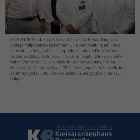
SEITE AN SEITE arbeiten Spezialisten bei der Behandlung von
Schlaganfallpatienten zusammen. Eine Veranstaltung am Kreis-
krankenhaus Bergstraße in Heppenheim hat gab Einblicke in die
moderne Schlaganfallmedizin. Das Foto zeigt mehrere der Refe-
renten (von links): PD Dr. Christoph Gumbinger, Margit Millàn,
Professor Dr. Timolaos Rizos, PD Dr. Wolfgang Auch-Schwelk und
Dorith Hangarter. Foto: Kreiskrankenhaus Bergstraße/Thomas J.
Zelinger