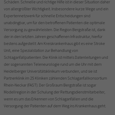
Schäden. Schnelle und richtige Hilfe ist in dieser Situation daher
von allergrößter Wichtigkeit. Insbesondere kurze Wege und ein
Expertennetzwerk für schnelle Entscheidungen sind
unabdingbar, um für den betroffenen Patienten die optimale
Versorgung zu gewährleisten. Die Region Bergstraße ist, dank
der in den letzten Jahren geschaffenen Infrastruktur, hierfür
bestens aufgestellt: Am Kreiskrankenhaus gibt es eine Stroke
Unit, eine Spezialstation zur Behandlung von
Schlaganfallpatienten. Die Klinik ist mittels Datenleitungen und
der sogenannten Teleneurologie rund um die Uhr mit dem
Heidelberger Universitätsklinikum verbunden, und sie ist
Partnerklinik im 25 Kliniken zählenden Schlaganfallkonsortium
Rhein-Neckar (FAST). Der Großraum Bergstraße ist sogar
Modellregion in der Schulung der Rettungsdienstmitarbeiter,
wenn es um das Erkennen von Schlaganfällen und die
Versorgung der Patienten auf dem Weg ins Krankenhaus geht.